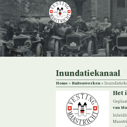
Skip
to
content
Inundatiekanaal
Home
»
Buitenwerken
»
Inundatiek
Het 
Geplaat
van Ma
Inleidi
Maastri