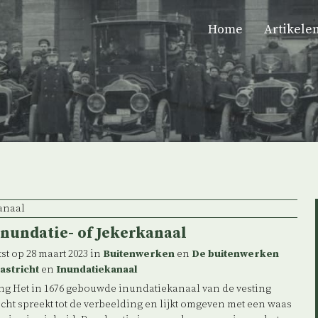
Home
Artikele
anaal
inundatie- of Jekerkanaal
st op 28 maart 2023 in
Buitenwerken
en
De buitenwerken
astricht
en
Inundatiekanaal
ng Het in 1676 gebouwde inundatiekanaal van de vesting
cht spreekt tot de verbeelding en lijkt omgeven met een waas