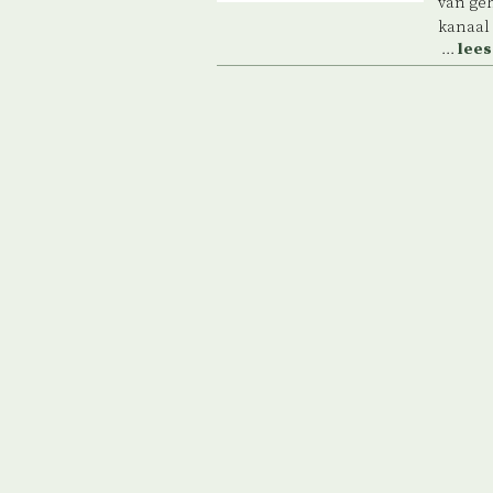
van ge
kanaal
...
lees