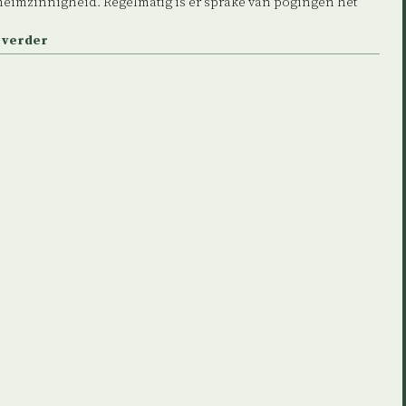
heimzinnigheid. Regelmatig is er sprake van pogingen het
 verder