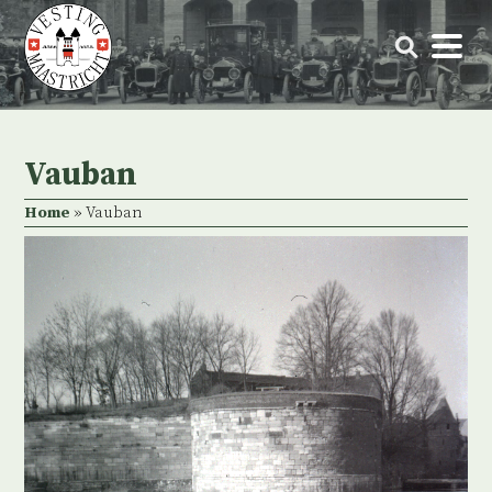
Skip
to
content
Vauban
Home
»
Vauban