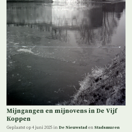
Mijngangen en mijnovens in De Vijf
Koppen
Geplaatst op 4 juni 2025 in
De Nieuwstad
en
Stadsmuren