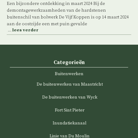
Een bijzondere ontdekking in maart 2024 Bij de
demontagewerkzaamheden van de hardstenen
buitenschil van bolwerk De Vijf Koppen is op 14 maart 2024
aan de oostzijde een met puin gevulde
...
lees verder
Categorieën
Buitenwerken
De buitenwerken van Maastricht
De buitenwerken van Wyck
Fort Sint Pieter
Inundatiekanaal
Linie van Du Moulin