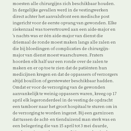
moesten alle chirurgijns zich beschikbaar houden.
In dergelijke gevallen werd in de vestingwerken
direct achter het aanvalsfront een medische post
ingericht voor de eerste opvang van gewonden. Elke
ziekenzaal was toevertrouwd aan een aide-major en
’s nachts was er één aide-major van dienst die
driemaal de ronde moest maken langs alle zalen en
die bij bloedingen of complicaties de chirurgijn-
major van dienst moest waarschuwen. Fraters
hoorden elk half uur een ronde over de zalen te
maken en er op toe te zien dat de patiënten hun
medicijnen kregen en dat de oppassers of verzorgers
altijd bouillon of gerstewater beschikbaar hadden.
Omdat er voor de verzorging van de gewonden
aanvankelijk te weinig oppassers waren, kreeg op 17
april elk legeronderdeel in de vesting de opdracht
een tamboer naar het groot hospitaal te sturen om in
de verzorging te worden ingezet. Bij een garnizoen
dat tussen de acht- en tienduizend man sterk was en
een belegering die van 15 april tot 3 mei duurde,