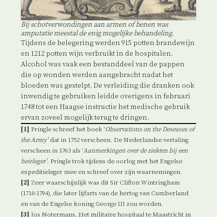
Bij schotverwondingen aan armen of benen was
amputatie meestal de enig mogelijke behandeling.
Tijdens de belegering werden 915 potten brandewijn
en 1212 potten wijn verbruikt in de hospitalen.
Alcohol was vaak een bestanddeel van de pappen
die op wonden werden aangebracht nadat het
bloeden was gestelpt. De verleiding die dranken ook
inwendig te gebruiken leidde overigens in februari
1748 tot een Haagse instructie het medische gebruik
ervan zoveel mogelijk terug te dringen.
[1]
Pringle schreef het boek ‘
Observations on the Deseases of
the Army’
dat in 1752 verscheen. De Nederlandse vertaling
verscheen in 1763 als ‘
Aanmerkingen over de ziekten bij een
heirleger’
. Pringle trok tijdens de oorlog met het Engelse
expeditieleger mee en schreef over zijn waarnemingen.
[2]
Zeer waarschijnlijk was dit Sir Clifton Wintringham
(1710-1794), die later lijfarts van de hertog van Cumberland
en van de Engelse koning George III zou worden.
[3]
Jos Notermans, Het militaire hospitaal te Maastricht in