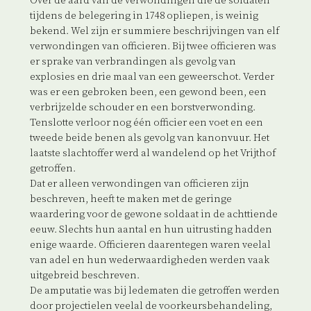
Over de aard van de verwondingen die de soldaten
tijdens de belegering in 1748 opliepen, is weinig
bekend. Wel zijn er summiere beschrijvingen van elf
verwondingen van officieren. Bij twee officieren was
er sprake van verbrandingen als gevolg van
explosies en drie maal van een geweerschot. Verder
was er een gebroken been, een gewond been, een
verbrijzelde schouder en een borstverwonding.
Tenslotte verloor nog één officier een voet en een
tweede beide benen als gevolg van kanonvuur. Het
laatste slachtoffer werd al wandelend op het Vrijthof
getroffen.
Dat er alleen verwondingen van officieren zijn
beschreven, heeft te maken met de geringe
waardering voor de gewone soldaat in de achttiende
eeuw. Slechts hun aantal en hun uitrusting hadden
enige waarde. Officieren daarentegen waren veelal
van adel en hun wederwaardigheden werden vaak
uitgebreid beschreven.
De amputatie was bij ledematen die getroffen werden
door projectielen veelal de voorkeursbehandeling,