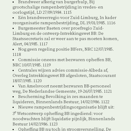
Brandweer afkerig van burgerhulp, Bij
grootschalige rampenbetrijding in vredes- en
oorlogstijd, LD 27/09/1984. 1115
Eén brandweerregio voor Zuid-Limburg, In kader
reorganisatie rampenbestrijding, DL 19/01/1985. 1116
Burgemeester Baeten over proefregio Zuid-
Limburg en de ontwerp-Intrekkingswet BB: De
Staatssecretaris zal er weer aan te pas moeten komen,
Alert, 04/1985. 1117
Nog geen regeling positie BB’ers, NRC 12/07/1985.
1118
Commissie oneens met bezwaren opheffen BB,
NRC 10/07/1985. 1119
Centrales wijzen advies commissie-Albeda af,
Overleg Intrekkingswet BB afgesloten, Staatscourant
18/07/1985. 1120
Van Amelsvoort neemt bezwaren BB-personeel
weg, De Nederlandse Gemeente, 19-26/07/1985. 1121
Bescherming Bevolking in zes maanden te
liquideren, Binnenlands Bestuur, 14/02/1986. 1122
Nieuwe rampenbestrijdingsorganisatie blijft uit:
e
3
Wetsontwerp opheffing BB ingediend: voor
noodwachten blijft liquidatie pijnlijk, Binnenlands
Bestuur 14/02/1986. 1123
Opheffing BB nu toch in stroomversnelling, De