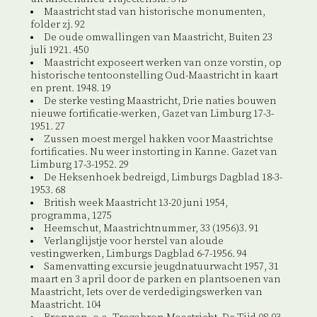
Maastricht stad van historische monumenten,
folder zj. 92
De oude omwallingen van Maastricht, Buiten 23
juli 1921. 450
Maastricht exposeert werken van onze vorstin, op
historische tentoonstelling Oud-Maastricht in kaart
en prent. 1948. 19
De sterke vesting Maastricht, Drie naties bouwen
nieuwe fortificatie-werken, Gazet van Limburg 17-3-
1951. 27
Zussen moest mergel hakken voor Maastrichtse
fortificaties. Nu weer instorting in Kanne. Gazet van
Limburg 17-3-1952. 29
De Heksenhoek bedreigd, Limburgs Dagblad 18-3-
1953. 68
British week Maastricht 13-20 juni 1954,
programma, 1275
Heemschut, Maastrichtnummer, 33 (1956)3. 91
Verlanglijstje voor herstel van aloude
vestingwerken, Limburgs Dagblad 6-7-1956. 94
Samenvatting excursie jeugdnatuurwacht 1957, 31
maart en 3 april door de parken en plantsoenen van
Maastricht, Iets over de verdedigingswerken van
Maastricht. 104