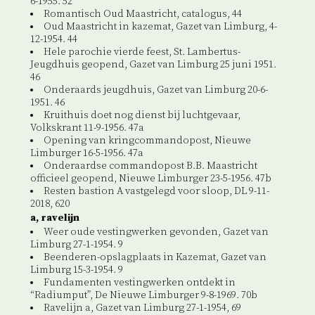
6-1955. 52
Romantisch Oud Maastricht, catalogus, 44
Oud Maastricht in kazemat, Gazet van Limburg, 4-
12-1954. 44
Hele parochie vierde feest, St. Lambertus-
Jeugdhuis geopend, Gazet van Limburg 25 juni 1951.
46
Onderaards jeugdhuis, Gazet van Limburg 20-6-
1951. 46
Kruithuis doet nog dienst bij luchtgevaar,
Volkskrant 11-9-1956. 47a
Opening van kringcommandopost, Nieuwe
Limburger 16-5-1956. 47a
Onderaardse commandopost B.B. Maastricht
officieel geopend, Nieuwe Limburger 23-5-1956. 47b
Resten bastion A vastgelegd voor sloop, DL 9-11-
2018, 620
a, ravelijn
Weer oude vestingwerken gevonden, Gazet van
Limburg 27-1-1954. 9
Beenderen-opslagplaats in Kazemat, Gazet van
Limburg 15-3-1954. 9
Fundamenten vestingwerken ontdekt in
“Radiumput”, De Nieuwe Limburger 9-8-1969. 70b
Ravelijn a, Gazet van Limburg 27-1-1954, 69