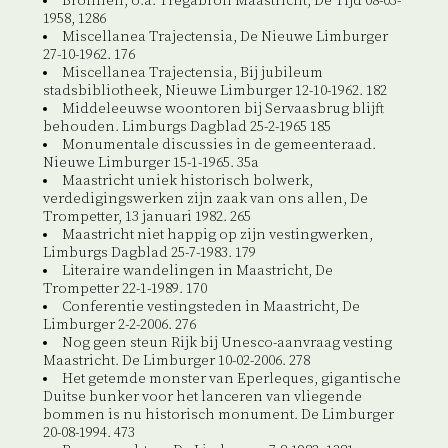
Bronnen, o.a. Tregabron Maastricht, De Tijd 08-03-
1958, 1286
Miscellanea Trajectensia, De Nieuwe Limburger
27-10-1962. 176
Miscellanea Trajectensia, Bij jubileum
stadsbibliotheek, Nieuwe Limburger 12-10-1962. 182
Middeleeuwse woontoren bij Servaasbrug blijft
behouden. Limburgs Dagblad 25-2-1965 185
Monumentale discussies in de gemeenteraad.
Nieuwe Limburger 15-1-1965. 35a
Maastricht uniek historisch bolwerk,
verdedigingswerken zijn zaak van ons allen, De
Trompetter, 13 januari 1982. 265
Maastricht niet happig op zijn vestingwerken,
Limburgs Dagblad 25-7-1983. 179
Literaire wandelingen in Maastricht, De
Trompetter 22-1-1989. 170
Conferentie vestingsteden in Maastricht, De
Limburger 2-2-2006. 276
Nog geen steun Rijk bij Unesco-aanvraag vesting
Maastricht. De Limburger 10-02-2006. 278
Het getemde monster van Eperleques, gigantische
Duitse bunker voor het lanceren van vliegende
bommen is nu historisch monument. De Limburger
20-08-1994. 473