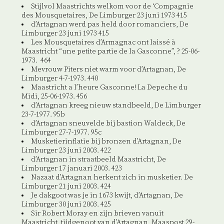
Stijlvol Maastrichts welkom voor de ‘Compagnie
des Mousquetaires, De Limburger 23 juni 1973 415
d’Artagnan werd pas held door romanciers, De
Limburger 23 juni 1973 415
Les Mousquetaires d’Armagnac ont laissé à
Maastricht “une petite partie de la Gasconne”, ? 25-06-
1973. 464
Mevrouw Piters niet warm voor d’Artagnan, De
Limburger 4-7-1973. 440
Maastricht a l’heure Gasconne! La Depeche du
Midi, 25-06-1973. 456
d’Artagnan kreeg nieuw standbeeld, De Limburger
23-7-1977. 95b
d’Artagnan sneuvelde bij bastion Waldeck, De
Limburger 27-7-1977. 95c
Musketierinflatie bij bronzen d’Artagnan, De
Limburger 23 juni 2003. 422
d’Artagnan in straatbeeld Maastricht, De
Limburger 17 januari 2003. 423
Nazaat d’Artagnan herkent zich in musketier. De
Limburger 21 juni 2003. 424
Je dakgoot was je in 1673 kwijt, d’Artagnan, De
Limburger 30 juni 2003. 425
Sir Robert Moray en zijn brieven vanuit
Maastricht, tijdgenoot van d’Artagnan, Maaspost 29-