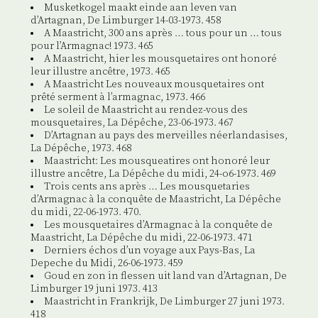
Musketkogel maakt einde aan leven van
d’Artagnan, De Limburger 14-03-1973. 458
A Maastricht, 300 ans après … tous pour un … tous
pour l’Armagnac! 1973. 465
A Maastricht, hier les mousquetaires ont honoré
leur illustre ancêtre, 1973. 465
A Maastricht Les nouveaux mousquetaires ont
prêté serment à l’armagnac, 1973. 466
Le soleil de Maastricht au rendez-vous des
mousquetaires, La Dépêche, 23-06-1973. 467
D’Artagnan au pays des merveilles néerlandasises,
La Dépêche, 1973. 468
Maastricht: Les mousqueatires ont honoré leur
illustre ancêtre, La Dépêche du midi, 24-o6-1973. 469
Trois cents ans après … Les mousquetaries
d’Armagnac à la conquête de Maastricht, La Dépêche
du midi, 22-06-1973. 470.
Les mousquetaires d’Armagnac à la conquête de
Maastricht, La Dépêche du midi, 22-06-1973. 471
Derniers échos d’un voyage aux Pays-Bas, La
Depeche du Midi, 26-06-1973. 459
Goud en zon in flessen uit land van d’Artagnan, De
Limburger 19 juni 1973. 413
Maastricht in Frankrijk, De Limburger 27 juni 1973.
418