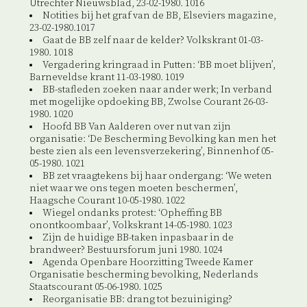
Utrechter Nieuwsblad, 23-02-1980. 1016
Notities bij het graf van de BB, Elseviers magazine,
23-02-1980.1017
Gaat de BB zelf naar de kelder? Volkskrant 01-03-
1980. 1018
Vergadering kringraad in Putten: ‘BB moet blijven’,
Barneveldse krant 11-03-1980. 1019
BB-stafleden zoeken naar ander werk; In verband
met mogelijke opdoeking BB, Zwolse Courant 26-03-
1980. 1020
Hoofd BB Van Aalderen over nut van zijn
organisatie: ‘De Bescherming Bevolking kan men het
beste zien als een levensverzekering’, Binnenhof 05-
05-1980. 1021
BB zet vraagtekens bij haar ondergang: ‘We weten
niet waar we ons tegen moeten beschermen’,
Haagsche Courant 10-05-1980. 1022
Wiegel ondanks protest: ‘Opheffing BB
onontkoombaar’, Volkskrant 14-05-1980. 1023
Zijn de huidige BB-taken inpasbaar in de
brandweer? Bestuursforum juni 1980. 1024
Agenda Openbare Hoorzitting Tweede Kamer
Organisatie bescherming bevolking, Nederlands
Staatscourant 05-06-1980. 1025
Reorganisatie BB: drang tot bezuiniging?