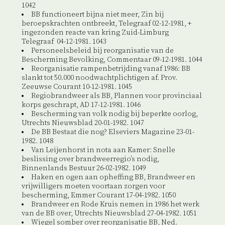
1042
BB functioneert bijna niet meer, Zin bij
beroepskrachten ontbreekt, Telegraaf 02-12-1981, +
ingezonden reacte van kring Zuid-Limburg
Telegraaf 04-12-1981. 1043
Personeelsbeleid bij reorganisatie van de
Bescherming Bevolking, Commentaar 09-12-1981. 1044
Reorganisatie rampenbetrijding vanaf 1986: BB
slankt tot 50.000 noodwachtplichtigen af. Prov.
Zeeuwse Courant 10-12-1981. 1045
Regiobrandweer als BB, Plannen voor provinciaal
korps geschrapt, AD 17-12-1981. 1046
Bescherming van volk nodig bij beperkte oorlog,
Utrechts Nieuwsblad 20-01-1982. 1047
De BB Bestaat die nog? Elseviers Magazine 23-01-
1982. 1048
Van Leijenhorst in nota aan Kamer: Snelle
beslissing over brandweerregio’s nodig,
Binnenlands Bestuur 26-02-1982. 1049
Haken en ogen aan opheffing BB, Brandweer en
vrijwilligers moeten voortaan zorgen voor
bescherming, Emmer Courant 17-04-1982. 1050
Brandweer en Rode Kruis nemen in 1986 het werk
van de BB over, Utrechts Nieuwsblad 27-04-1982. 1051
Wiegel somber over reorganisatie BB, Ned.