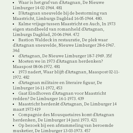
Waar is het graf van d’Artagnan, De Nieuwe
Limburger 14-02-1964. 481
D’Artagnan sneuvelde bij de bestorming van
Maastricht, Limburgs Dagblad 16-05-1964. 480.
Kalme vrijage tussen Maastricht en Auch, In 1973
eigen standbeeld van romanheld d’Artagnan,
Limburgs Dagblad, 20-06-1964. 472
Bastion Waldeck in restauratie, De plek waar
d’Artagnan sneuvelde, Nieuwe Limburger 28-6-1967.
34d
d’Artagnan, De Nieuwe Limburger 18-7-1969. 35f
Moeten we in 1973 d’Artagnan herdenken?
Maaspost 08-06-1972. 481
1973 nadert, Waar blijft d’Artagnan, Maaspost 02-11-
1972. 482
d’Artagnan militaire en literaire figuur, De
Limburger 16-11-1972, 453
Gaat Eindhoven d’Artagnan voor Maastricht
redden? De Limburger 16-1-1973. 439
Maastricht herdenkt d’Artagnan, De Limburger 14
maart 1973 419
Compagnie des Mousquetaires komt d’Artagnan
herdenken, De Limburger 14 juni 1973. 421
Op bezoek bij een afstammeling van beroemde
musketier, De Limburger 13-03-1973. 457