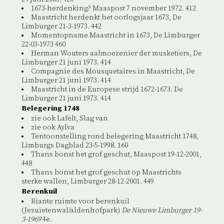
1673-herdenking? Maaspost 7 november 1972. 412
Maastricht herdenkt het oorlogsjaar 1673, De
Limburger 21-3-1973. 442
Momentopname Maastricht in 1673, De Limburger
22-03-1973 460
Herman Wouters aalmoezenier der musketiers, De
Limburger 21 juni 1973. 414
Compagnie des Mousquetaires in Maastricht, De
Limburger 21 juni 1973. 414
Maastricht in de Europese strijd 1672-1673. De
Limburger 21 juni 1973. 414
Belegering 1748
zie ook Lafelt, Slag van
zie ook Aylva
Tentoonstelling rond belegering Maastricht 1748,
Limburgs Dagblad 23-5-1998. 160
Thans bonst het grof geschut, Maaspost 19-12-2001,
448
Thans bonst het grof geschut op Maastrichts
sterke wallen, Limburger 28-12-2001. 449
Berenkuil
Riante ruimte voor berenkuil
(Jezuietenwal/aldenhofpark)
De Nieuwe Limburger 19-
3-1969
4e.