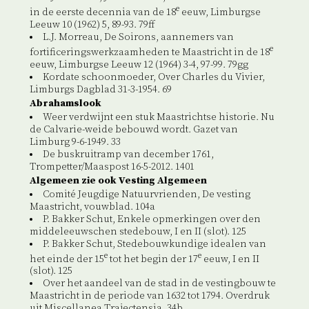
e
in de eerste decennia van de 18
eeuw, Limburgse
Leeuw 10 (1962) 5, 89-93. 79ff
L.J. Morreau, De Soirons, aannemers van
e
fortificeringswerkzaamheden te Maastricht in de 18
eeuw, Limburgse Leeuw 12 (1964) 3-4, 97-99. 79gg
Kordate schoonmoeder, Over Charles du Vivier,
Limburgs Dagblad 31-3-1954. 69
Abrahamslook
Weer verdwijnt een stuk Maastrichtse historie. Nu
de Calvarie-weide bebouwd wordt. Gazet van
Limburg 9-6-1949. 33
De buskruitramp van december 1761,
Trompetter/Maaspost 16-5-2012. 1401
Algemeen zie ook Vesting Algemeen
Comité Jeugdige Natuurvrienden, De vesting
Maastricht, vouwblad. 104a
P. Bakker Schut, Enkele opmerkingen over den
middeleeuwschen stedebouw, I en II (slot). 125
P. Bakker Schut, Stedebouwkundige idealen van
e
e
het einde der 15
tot het begin der 17
eeuw, I en II
(slot). 125
Over het aandeel van de stad in de vestingbouw te
Maastricht in de periode van 1632 tot 1794. Overdruk
uit Miscellanea Trajectensia. 34b