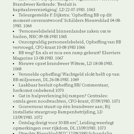
Brandweer Kerkrade: ‘Besluit is
kapitaalsvernietiging’. LD 22-07-1983. 1063
Teleurgestelde P. Dijkstra: ‘Opheffing BB op dit
moment onverantwoord’ Schilders Nieuwsblad 04-08-
1983. 1064
‘Personeelsbeleid binnenlandse zaken om te
huilen, NRC 09-08-1983 1065
Onzorgvuldig personeelsbeleid, Opheffing van BB
vervroegd, CFO-krant 10-08-1983 1066
BB weg? En als er nou een ramp gebeurt? Elseviers
Magazine 13-08-1983. 1067
Nieuwe opzet brandweer Wittem, LD 18-08-1983.
1068
Versnelde opheffing/ Wachtgeld slokt helft op van
BB-miljoenen, DL 26-08-1983. 1069
Laakbaar besluit opheffing BB/ Commentaar,
herkomst onbekend 1070
Gat in hulpverlening bij rampen? Centrales:
ontsla geen noodwachten, CFO-krant, 07/09/1983. 1071
Gouverneur stuurt op één brandweer aan; Bij
installatie stuurgroep Rampenbetrijding, LD
13/09/1983. 1072
Öntslag dreigt voor 30 BB-ers”, Leiding weerlegt
opmerkingen over rijkdom, DL 13/09/1983. 1073
Utrechts Nieusblad/NZC 17/09/1983 Schandalig