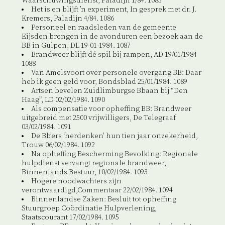
Waarschuwingsdienst, Paladijn 1/84. 1085
Het is en blijft ’n experiment, In gesprek met dr. J.
Kremers, Paladijn 4/84. 1086
Personeel en raadsleden van de gemeente
Eijsden brengen in de avonduren een bezoek aan de
BB in Gulpen, DL 19-01-1984. 1087
Brandweer blijft dé spil bij rampen, AD 19/01/1984
1088
Van Amelsvoort over personele overgang BB: Daar
heb ik geen geld voor, Bondsblad 25/01/1984. 1089
Artsen bevelen Zuidlimburgse Bbaan bij “Den
Haag”, LD 02/02/1984. 1090
Als compensatie voor opheffing BB: Brandweer
uitgebreid met 2500 vrijwilligers, De Telegraaf
03/02/1984. 1091
De Bb’ers ‘herdenken’ hun tien jaar onzekerheid,
Trouw 06/02/1984. 1092
Na opheffing Bescherming Bevolking: Regionale
hulpdienst vervangt regionale brandweer,
Binnenlands Bestuur, 10/02/1984. 1093
Hogere noodwachters zijn
verontwaardigd,Commentaar 22/02/1984. 1094
Binnenlandse Zaken: Besluit tot opheffing
Stuurgroep Coördinatie Hulpverlening,
Staatscourant 17/02/1984. 1095