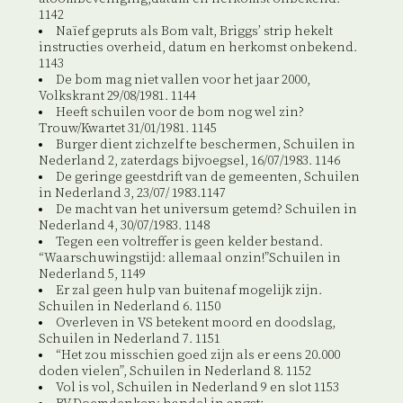
1142
Naïef gepruts als Bom valt, Briggs’ strip hekelt
instructies overheid, datum en herkomst onbekend.
1143
De bom mag niet vallen voor het jaar 2000,
Volkskrant 29/08/1981. 1144
Heeft schuilen voor de bom nog wel zin?
Trouw/Kwartet 31/01/1981. 1145
Burger dient zichzelf te beschermen, Schuilen in
Nederland 2, zaterdags bijvoegsel, 16/07/1983. 1146
De geringe geestdrift van de gemeenten, Schuilen
in Nederland 3, 23/07/ 1983.1147
De macht van het universum getemd? Schuilen in
Nederland 4, 30/07/1983. 1148
Tegen een voltreffer is geen kelder bestand.
“Waarschuwingstijd: allemaal onzin!”Schuilen in
Nederland 5, 1149
Er zal geen hulp van buitenaf mogelijk zijn.
Schuilen in Nederland 6. 1150
Overleven in VS betekent moord en doodslag,
Schuilen in Nederland 7. 1151
“Het zou misschien goed zijn als er eens 20.000
doden vielen”, Schuilen in Nederland 8. 1152
Vol is vol, Schuilen in Nederland 9 en slot 1153