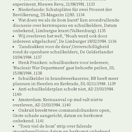
experiment, Nieuwe Revu, 21/08/1981. 1133
Niederlande: Schutzplätze für zwei Prozent der
Bevölkerung, ZS-Magazin 12/83. 1134
Wat doen we als de bom barst? Een avondvullende
discussie over kernwapens en schuilkelders, Datum
onbekend, Limburgse krant (Valkenburg). 1135
Wij overleven het wel!, “Noah werd ook door
iedereen uitgelachen”, De Limburger 18/02/1984. 1136
‘Zandzakken voor de deur’,Onverschilligheid
rond de openbare schuilkelders, De Gelderlander
10/04/1984. 1137
Henk Franken: schuilbunkers voor iedereen;
‘Nucleair War Department’ gaat behoefte peilen, DL
15/08/1984. 1138
Schuilkelder in brandweerkazerne, BB heeft meer
plannen in Heerlen en Kerkrade, DL 02/11/1984. 1139
Anti-schuilkelderplan schokt niet, AD 23/03/1984.
1140-
Amsterdam: Kernaanval op stad valt niet te
overleven, AD 23/03/1984. 1140
Onkruit breekt twee commandobunkers open,
Grote schade aangericht, datum en herkomst
onbekend. 1141
“Toen viel de bom” strip over falende
atoombeveiliging,datum en herkomst onbekend.