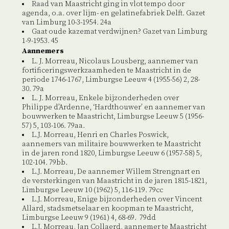
Raad van Maastricht ging in vlot tempo door
agenda, o.a. over lijm- en gelatinefabriek Delft. Gazet
van Limburg 10-3-1954. 24a
Gaat oude kazemat verdwijnen? Gazet van Limburg
1-9-1953. 45
Aannemers
L. J. Morreau, Nicolaus Lousberg, aannemer van
fortificeringswerkzaamheden te Maastricht in de
periode 1746-1767, Limburgse Leeuw 4 (1955-56) 2, 28-
30. 79a
L. J. Morreau, Enkele bijzonderheden over
Philippe d’Ardenne, ‘Hardthouwer’ en aannemer van
bouwwerken te Maastricht, Limburgse Leeuw 5 (1956-
57) 5, 103-106. 79aa.
L.J. Morreau, Henri en Charles Poswick,
aannemers van militaire bouwwerken te Maastricht
in de jaren rond 1820, Limburgse Leeuw 6 (1957-58) 5,
102-104. 79bb.
L.J. Morreau, De aannemer Willem Strengnart en
de versterkingen van Maastricht in de jaren 1815-1821,
Limburgse Leeuw 10 (1962) 5, 116-119. 79cc
L.J. Morreau, Enige bijzonderheden over Vincent
Allard, stadsmetselaar en koopman te Maastricht,
Limburgse Leeuw 9 (1961) 4, 68-69. 79dd
L.J. Morreau, Jan Collaerd, aannemer te Maastricht