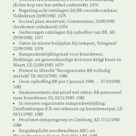
(Echte kop van het artikel ontbreekt). 1074
Regering acht ontslagen bij BB onontkoombaar,
Volkskrant 20/09/1983. 1075
Sociaal plan muurvast, Commentaar, 20/09/1983
(herkomst onbekend) 1076
Gedwongen ontslagen bij opheffen van BB, AD
29/09/1983. 1077
Gaten in nieuw hulpplan bij rampen, Telegraaf
22/09/1983. 1078
Rampenbestrijding taak voor brandweer,
Reddings- en geneeskundige kolonne krijgt basis in
Weert, LD 22/09/1983. 1079
Protest in Utrecht “Reorganisatie BB volledig
mislukt” DL 06/10/1983. 1080
Geen opheffing BB per 1 januari 1984, … 07/10/1983.
1081
Staatssecretaris ziet proef wel zitten: BB-personeel
naar brandweer, DL 03/11/1983. 1082
In nieuwe organisatie rampenbestrijding:
Zuidlimburgse B.B.-ers rekenen op brandweerpet, LD
04/11/1983. 1083
Proef met rampengroep in Limburg, AD 17/11/1983.
1084
Enquêteplicht noodwachters ABC- en