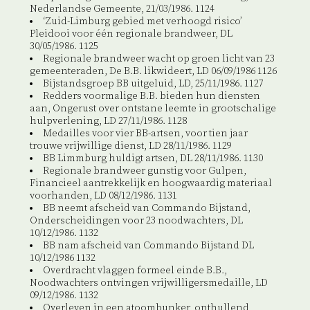
Nederlandse Gemeente, 21/03/1986. 1124
‘Zuid-Limburg gebied met verhoogd risico’
Pleidooi voor één regionale brandweer, DL
30/05/1986. 1125
Regionale brandweer wacht op groen licht van 23
gemeenteraden, De B.B. likwideert, LD 06/09/1986 1126
Bijstandsgroep BB uitgeluid, LD, 25/11/1986. 1127
Redders voormalige B.B. bieden hun diensten
aan, Ongerust over ontstane leemte in grootschalige
hulpverlening, LD 27/11/1986. 1128
Medailles voor vier BB-artsen, voor tien jaar
trouwe vrijwillige dienst, LD 28/11/1986. 1129
BB Limmburg huldigt artsen, DL 28/11/1986. 1130
Regionale brandweer gunstig voor Gulpen,
Financieel aantrekkelijk en hoogwaardig materiaal
voorhanden, LD 08/12/1986. 1131
BB neemt afscheid van Commando Bijstand,
Onderscheidingen voor 23 noodwachters, DL
10/12/1986. 1132
BB nam afscheid van Commando Bijstand DL
10/12/1986 1132
Overdracht vlaggen formeel einde B.B.,
Noodwachters ontvingen vrijwilligersmedaille, LD
09/12/1986. 1132
Overleven in een atoombunker, onthullend