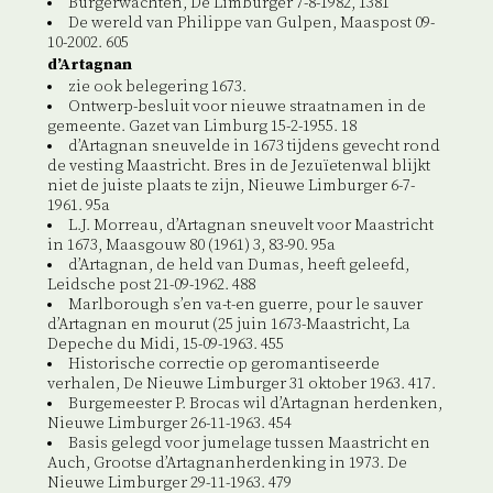
Burgerwachten, De Limburger 7-8-1982, 1381
De wereld van Philippe van Gulpen, Maaspost 09-
10-2002. 605
d’Artagnan
zie ook belegering 1673.
Ontwerp-besluit voor nieuwe straatnamen in de
gemeente. Gazet van Limburg 15-2-1955. 18
d’Artagnan sneuvelde in 1673 tijdens gevecht rond
de vesting Maastricht. Bres in de Jezuïetenwal blijkt
niet de juiste plaats te zijn, Nieuwe Limburger 6-7-
1961. 95a
L.J. Morreau, d’Artagnan sneuvelt voor Maastricht
in 1673, Maasgouw 80 (1961) 3, 83-90. 95a
d’Artagnan, de held van Dumas, heeft geleefd,
Leidsche post 21-09-1962. 488
Marlborough s’en va-t-en guerre, pour le sauver
d’Artagnan en mourut (25 juin 1673-Maastricht, La
Depeche du Midi, 15-09-1963. 455
Historische correctie op geromantiseerde
verhalen, De Nieuwe Limburger 31 oktober 1963. 417.
Burgemeester P. Brocas wil d’Artagnan herdenken,
Nieuwe Limburger 26-11-1963. 454
Basis gelegd voor jumelage tussen Maastricht en
Auch, Grootse d’Artagnanherdenking in 1973. De
Nieuwe Limburger 29-11-1963. 479