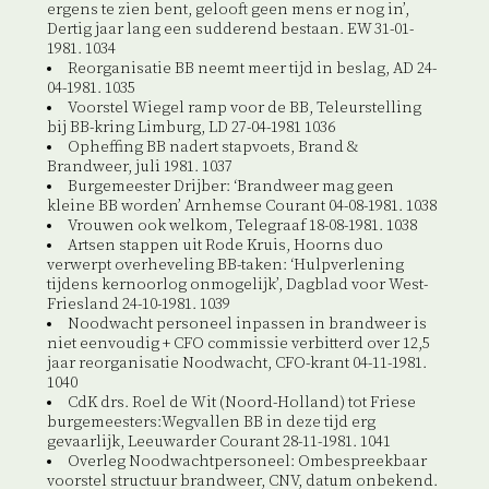
ergens te zien bent, gelooft geen mens er nog in’,
Dertig jaar lang een sudderend bestaan. EW 31-01-
1981. 1034
Reorganisatie BB neemt meer tijd in beslag, AD 24-
04-1981. 1035
Voorstel Wiegel ramp voor de BB, Teleurstelling
bij BB-kring Limburg, LD 27-04-1981 1036
Opheffing BB nadert stapvoets, Brand &
Brandweer, juli 1981. 1037
Burgemeester Drijber: ‘Brandweer mag geen
kleine BB worden’ Arnhemse Courant 04-08-1981. 1038
Vrouwen ook welkom, Telegraaf 18-08-1981. 1038
Artsen stappen uit Rode Kruis, Hoorns duo
verwerpt overheveling BB-taken: ‘Hulpverlening
tijdens kernoorlog onmogelijk’, Dagblad voor West-
Friesland 24-10-1981. 1039
Noodwacht personeel inpassen in brandweer is
niet eenvoudig + CFO commissie verbitterd over 12,5
jaar reorganisatie Noodwacht, CFO-krant 04-11-1981.
1040
CdK drs. Roel de Wit (Noord-Holland) tot Friese
burgemeesters:Wegvallen BB in deze tijd erg
gevaarlijk, Leeuwarder Courant 28-11-1981. 1041
Overleg Noodwachtpersoneel: Ombespreekbaar
voorstel structuur brandweer, CNV, datum onbekend.