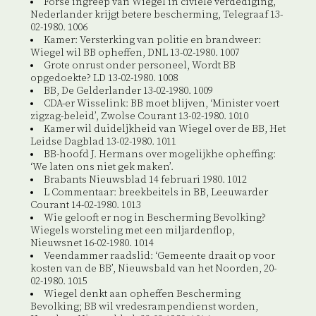
Forse ingreep van Wiegel in civiele verdediging,
Nederlander krijgt betere bescherming, Telegraaf 13-
02-1980. 1006
Kamer: Versterking van politie en brandweer:
Wiegel wil BB opheffen, DNL 13-02-1980. 1007
Grote onrust onder personeel, Wordt BB
opgedoekte? LD 13-02-1980. 1008
BB, De Gelderlander 13-02-1980. 1009
CDA-er Wisselink: BB moet blijven, ‘Minister voert
zigzag-beleid’, Zwolse Courant 13-02-1980. 1010
Kamer wil duideljkheid van Wiegel over de BB, Het
Leidse Dagblad 13-02-1980. 1011
BB-hoofd J. Hermans over mogelijkhe opheffing:
‘We laten ons niet gek maken’.
Brabants Nieuwsblad 14 februari 1980. 1012
L Commentaar: breekbeitels in BB, Leeuwarder
Courant 14-02-1980. 1013
Wie gelooft er nog in Bescherming Bevolking?
Wiegels worsteling met een miljardenflop,
Nieuwsnet 16-02-1980. 1014
Veendammer raadslid: ‘Gemeente draait op voor
kosten van de BB’, Nieuwsbald van het Noorden, 20-
02-1980. 1015
Wiegel denkt aan opheffen Bescherming
Bevolking; BB wil vredesrampendienst worden,