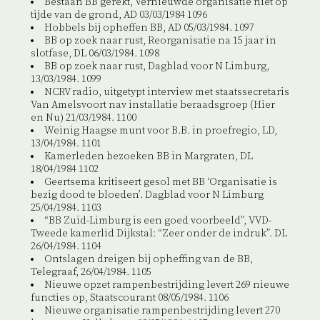
Bestaan BB gerekt, Vernieuwde organisatie niet op
tijde van de grond, AD 03/03/1984 1096
Hobbels bij opheffen BB, AD 05/03/1984. 1097
BB op zoek naar rust, Reorganisatie na 15 jaar in
slotfase, DL 06/03/1984. 1098
BB op zoek naar rust, Dagblad voor N Limburg,
13/03/1984. 1099
NCRV radio, uitgetypt interview met staatssecretaris
Van Amelsvoort nav installatie beraadsgroep (Hier
en Nu) 21/03/1984. 1100
Weinig Haagse munt voor B.B. in proefregio, LD,
13/04/1984. 1101
Kamerleden bezoeken BB in Margraten, DL
18/04/1984 1102
Geertsema kritiseert gesol met BB ‘Organisatie is
bezig dood te bloeden’. Dagblad voor N Limburg
25/04/1984. 1103
“BB Zuid-Limburg is een goed voorbeeld”, VVD-
Tweede kamerlid Dijkstal: “Zeer onder de indruk”. DL
26/04/1984. 1104
Ontslagen dreigen bij opheffing van de BB,
Telegraaf, 26/04/1984. 1105
Nieuwe opzet rampenbestrijding levert 269 nieuwe
functies op, Staatscourant 08/05/1984. 1106
Nieuwe organisatie rampenbestrijding levert 270