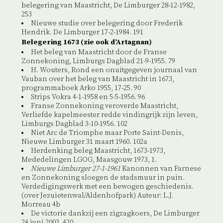
belegering van Maastricht, De Limburger 28-12-1982,
253
Nieuwe studie over belegering door Frederik
Hendrik. De Limburger 17-2-1984. 191
Belegering 1673 (zie ook d’Artagnan)
Het beleg van Maastricht door de Franse
Zonnekoning, Limburgs Dagblad 21-9-1955. 79
H. Wouters, Rond een onuitgegeven journaal van
Vauban over het beleg van Maastricht in 1673,
programmaboek Arko 1955, 17-25. 90
Strips Vokra 4-1-1958 en 5-5-1956. 96
Franse Zonnekoning veroverde Maastricht,
Verliefde kapelmeester redde vindingrijk zijn leven,
Limburgs Dagblad 3-10-1956. 102
Niet Arc de Triomphe maar Porte Saint-Denis,
Nieuwe Limburger 31 maart 1960. 102a
Herdenking beleg Maastricht, 1673-1973,
Mededelingen LGOG, Maasgouw 1973, 1.
Nieuwe Limburger 27-1-1961
Kanonnen van Farnese
en Zonnekoning sloegen de stadsmuur in puin.
Verdedigingswerk met een bewogen geschiedenis.
(over Jezuietenwal/Aldenhofpark) Auteur: L.J.
Morreau 4b
De victorie dankzij een zigzagkoers, De Limburger
24 juni 2003. 420