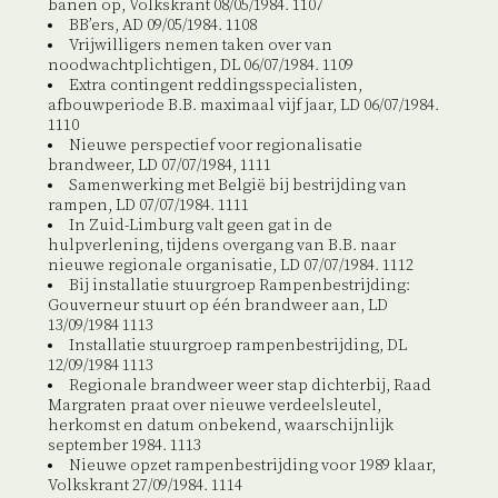
banen op, Volkskrant 08/05/1984. 1107
BB’ers, AD 09/05/1984. 1108
Vrijwilligers nemen taken over van
noodwachtplichtigen, DL 06/07/1984. 1109
Extra contingent reddingsspecialisten,
afbouwperiode B.B. maximaal vijf jaar, LD 06/07/1984.
1110
Nieuwe perspectief voor regionalisatie
brandweer, LD 07/07/1984, 1111
Samenwerking met België bij bestrijding van
rampen, LD 07/07/1984. 1111
In Zuid-Limburg valt geen gat in de
hulpverlening, tijdens overgang van B.B. naar
nieuwe regionale organisatie, LD 07/07/1984. 1112
Bij installatie stuurgroep Rampenbestrijding:
Gouverneur stuurt op één brandweer aan, LD
13/09/1984 1113
Installatie stuurgroep rampenbestrijding, DL
12/09/1984 1113
Regionale brandweer weer stap dichterbij, Raad
Margraten praat over nieuwe verdeelsleutel,
herkomst en datum onbekend, waarschijnlijk
september 1984. 1113
Nieuwe opzet rampenbestrijding voor 1989 klaar,
Volkskrant 27/09/1984. 1114