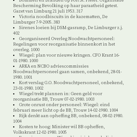
Bommen en branden op Fort St. Pieter. Organisatie
Bescherming Bevolking op haar paraatheid getest.
Gazet van Limburg 21 juli 1953. 317
Victoria noodbiscuits in de kazematten, De
Limburger 7-9-2005. 383
Sirenes loeien bij DSM-gasramp, De Limburger z.j.
402
Georganiseerd Overleg Noodwachtpersoneel:
Regelingen voor reorganisatie binnenkort in het
overleg. 1000
Wiegel: plan voor nieuwe kringen. CFO Krant 16-
01-1980. 1000
ARKA en NCBO adviescommissies
Noodwachtpersoneel gaan samen, onbekend, 28-01-
1980. 1001
Kort verslag G.O. Noodwachtpersoneel, onbekend,
23-01-1980. 1002
Wiegel trekt plannen in: Geen geld voor
reorganisatie BB, Trouw 07-02-1980. 1003
Grote onrust onder personeel: Wiegel: eind
februari meer licht op de BB, Trouw 14-02-1980. 1004
Rijk denkt aan opheffing BB, onbekend, 08-02-1980.
1004
Kosten te hoog: Minister wil BB opheffen,
Volkskrant 12-02-1980. 1005