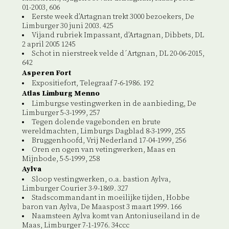
01-2003, 606
Eerste week d’Artagnan trekt 3000 bezoekers, De
Limburger 30 juni 2003. 425
Vijand rubriek Impassant, d’Artagnan, Dibbets, DL
2 april 2005 1245
Schot in nierstreek velde d´Artgnan, DL 20-06-2015,
642
Asperen Fort
Expositiefort, Telegraaf 7-6-1986. 192
Atlas Limburg Menno
Limburgse vestingwerken in de aanbieding, De
Limburger 5-3-1999, 257
Tegen dolende vagebonden en brute
wereldmachten, Limburgs Dagblad 8-3-1999, 255
Bruggenhoofd, Vrij Nederland 17-04-1999, 256
Oren en ogen van vetingwerken, Maas en
Mijnbode, 5-5-1999, 258
Aylva
Sloop vestingwerken, o.a. bastion Aylva,
Limburger Courier 3-9-1869. 327
Stadscommandant in moeilijke tijden, Hobbe
baron van Aylva, De Maaspost 3 maart 1999. 166
Naamsteen Aylva komt van Antoniuseiland in de
Maas, Limburger 7-1-1976. 34ccc