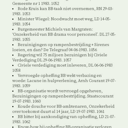
Gemeente nr 1 1983. 1052
Rode Kruis kan BB-taak niet overnemen, RN 29-03-
1983. 1053
Minister Wiegel: Noodwacht moet weg, LD 14-05-
1983. 1054
Burgemeester Michiels van Margraten:
‘Onzekerheid van BB drama voor personeel’. DL 27-05-
1983. 1055
Bezuinigingen op rampenbestrijding + Sirenes
loeien, en dan? De Telegraaf 04-06-1983. 1056
Regering wil 75 miljoen bezuinigen bij Civiele
Verdediging DL 29-06-1983. 1057
Civiele verdediging moet inleveren, DL 06-06-1983
1058
Vervroegde opheffing BB wekt verbazing en
woede: Lacune in hulpverlening, Arnh Courant 19-07-
1983. 1059
BB-organisatie wordt vervroegd opgeheven,
Bezuinigingen op rampenbestrijding. Staatscourant
19-07-1983. 1060
Koude douche voor BB-ambtenaren, Onzekerheid
over toekomst duurt al 14 jaar, LD 19-07-1983. 1061
BB bitter bij aankondiging van opheffing, LD 21-07-
1983. 1062
Know-how bij opheffing BB-organisatie verloren,