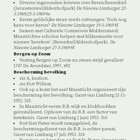
Diverse ingezonden brieven over Beren/berenkuil
(Jezuietenwal/Aldenhofpark)
De Nieuwe Limburger 22-
3-1969/25-3-1969
4e
Eerste geldelijke steun reeds ontvangen: Toch nog
kans voor beren?
De Nieuwe Limburger 19-3-1969
4f
Samen met Culturele Commissie Middenstand:
Maastrichtse scholen helpen met bliksemactie voor
nieuwe ‘berekow’. (Berenkuil/Aldenhofpark)
De
Nieuwe Limburger 27-3-1969
4f
Bergen op Zoom
Vesting Bergen op Zoom na zware strijd gevallen!
1747 De Avondster, 1997, 692
Bescherming bevolking
zie A, bastion.
zie Fort Willem
Ook op u komt het aan! Maastricht organiseert zijn
bescherming der bevolking. Gazet van Limburg 21-11-
1952. 315
In Maastricht eerste B.B.-wijk en blokhoofden
geïnstalleerd. Opbouw van de B.B. een factor van
betekenis. Gazet van Limburg 2 juni 1953. 316
Fort Sint Pieter wordt rampgebied, de
beschermingsdienst van de B.B. is echter paraat,
Gazet van Limburg 17 juli 1953. 314