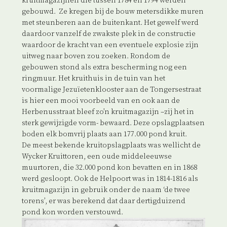
kruitmagazijnen die tussen 1784 en 1794 werden
gebouwd. Ze kregen bij de bouw metersdikke muren
met steunberen aan de buitenkant. Het gewelf werd
daardoor vanzelf de zwakste plek in de constructie
waardoor de kracht van een eventuele explosie zijn
uitweg naar boven zou zoeken. Rondom de
gebouwen stond als extra bescherming nog een
ringmuur. Het kruithuis in de tuin van het
voormalige Jezuïetenklooster aan de Tongersestraat
is hier een mooi voorbeeld van en ook aan de
Herbenusstraat bleef zo’n kruitmagazijn –zij het in
sterk gewijzigde vorm- bewaard. Deze opslagplaatsen
boden elk bomvrij plaats aan 177.000 pond kruit.
De meest bekende kruitopslagplaats was wellicht de
Wycker Kruittoren, een oude middeleeuwse
muurtoren, die 32.000 pond kon bevatten en in 1868
werd gesloopt. Ook de Helpoort was in 1814-1816 als
kruitmagazijn in gebruik onder de naam ‘de twee
torens’, er was berekend dat daar dertigduizend
pond kon worden verstouwd.