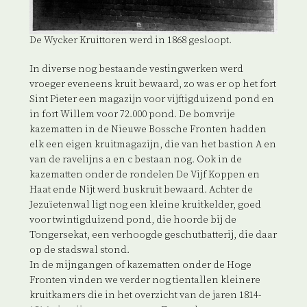
De Wycker Kruittoren werd in 1868 gesloopt.
In diverse nog bestaande vestingwerken werd
vroeger eveneens kruit bewaard, zo was er op het fort
Sint Pieter een magazijn voor vijftigduizend pond en
in fort Willem voor 72.000 pond. De bomvrije
kazematten in de Nieuwe Bossche Fronten hadden
elk een eigen kruitmagazijn, die van het bastion A en
van de ravelijns a en c bestaan nog. Ook in de
kazematten onder de rondelen De Vijf Koppen en
Haat ende Nijt werd buskruit bewaard. Achter de
Jezuïetenwal ligt nog een kleine kruitkelder, goed
voor twintigduizend pond, die hoorde bij de
Tongersekat, een verhoogde geschutbatterij, die daar
op de stadswal stond.
In de mijngangen of kazematten onder de Hoge
Fronten vinden we verder nog tientallen kleinere
kruitkamers die in het overzicht van de jaren 1814-