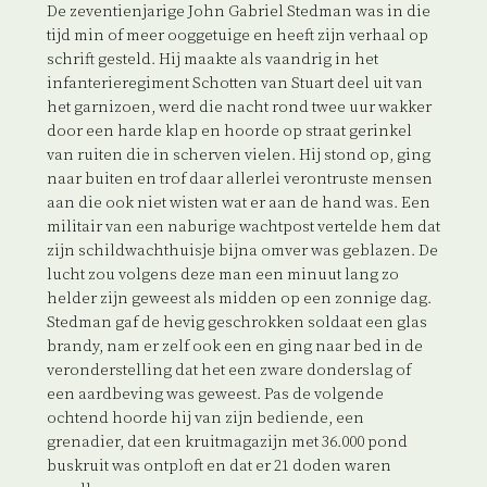
De zeventienjarige John Gabriel Stedman was in die
tijd min of meer ooggetuige en heeft zijn verhaal op
schrift gesteld. Hij maakte als vaandrig in het
infanterieregiment Schotten van Stuart deel uit van
het garnizoen, werd die nacht rond twee uur wakker
door een harde klap en hoorde op straat gerinkel
van ruiten die in scherven vielen. Hij stond op, ging
naar buiten en trof daar allerlei verontruste mensen
aan die ook niet wisten wat er aan de hand was. Een
militair van een naburige wachtpost vertelde hem dat
zijn schildwachthuisje bijna omver was geblazen. De
lucht zou volgens deze man een minuut lang zo
helder zijn geweest als midden op een zonnige dag.
Stedman gaf de hevig geschrokken soldaat een glas
brandy, nam er zelf ook een en ging naar bed in de
veronderstelling dat het een zware donderslag of
een aardbeving was geweest. Pas de volgende
ochtend hoorde hij van zijn bediende, een
grenadier, dat een kruitmagazijn met 36.000 pond
buskruit was ontploft en dat er 21 doden waren