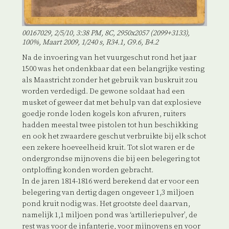
00167029, 2/5/10, 3:38 PM, 8C, 2950x2057 (2099+3133),
100%, Maart 2009, 1/240 s, R34.1, G9.6, B4.2
Na de invoering van het vuurgeschut rond het jaar
1500 was het ondenkbaar dat een belangrijke vesting
als Maastricht zonder het gebruik van buskruit zou
worden verdedigd. De gewone soldaat had een
musket of geweer dat met behulp van dat explosieve
goedje ronde loden kogels kon afvuren, ruiters
hadden meestal twee pistolen tot hun beschikking
en ook het zwaardere geschut verbruikte bij elk schot
een zekere hoeveelheid kruit. Tot slot waren er de
ondergrondse mijnovens die bij een belegering tot
ontploffing konden worden gebracht.
In de jaren 1814-1816 werd berekend dat er voor een
belegering van dertig dagen ongeveer 1,3 miljoen
pond kruit nodig was. Het grootste deel daarvan,
namelijk 1,1 miljoen pond was ‘artilleriepulver’, de
rest was voor de infanterie, voor mijnovens en voor