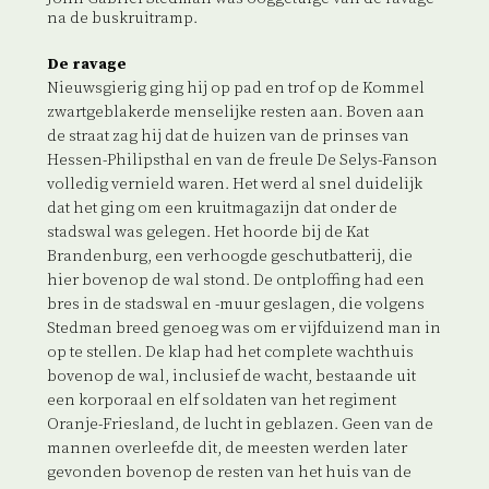
na de buskruitramp.
De ravage
Nieuwsgierig ging hij op pad en trof op de Kommel
zwartgeblakerde menselijke resten aan. Boven aan
de straat zag hij dat de huizen van de prinses van
Hessen-Philipsthal en van de freule De Selys-Fanson
volledig vernield waren. Het werd al snel duidelijk
dat het ging om een kruitmagazijn dat onder de
stadswal was gelegen. Het hoorde bij de Kat
Brandenburg, een verhoogde geschutbatterij, die
hier bovenop de wal stond. De ontploffing had een
bres in de stadswal en -muur geslagen, die volgens
Stedman breed genoeg was om er vijfduizend man in
op te stellen. De klap had het complete wachthuis
bovenop de wal, inclusief de wacht, bestaande uit
een korporaal en elf soldaten van het regiment
Oranje-Friesland, de lucht in geblazen. Geen van de
mannen overleefde dit, de meesten werden later
gevonden bovenop de resten van het huis van de