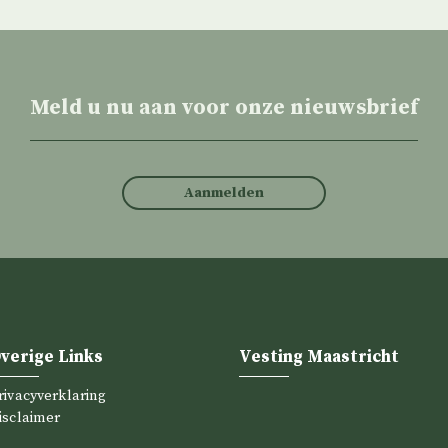
Meld u nu aan voor onze nieuwsbrief
Aanmelden
verige Links
Vesting Maastricht
rivacyverklaring
isclaimer