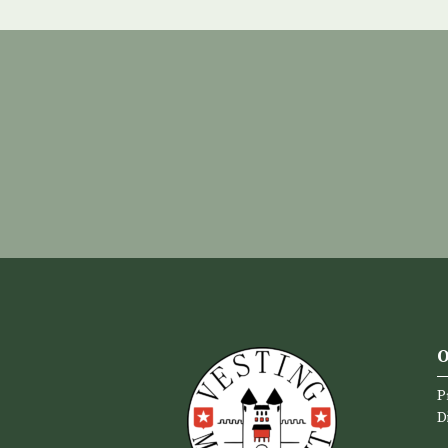
O
P
D