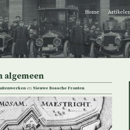
Home
Artikele
n algemeen
uitenwerken
en
Nieuwe Bossche Fronten