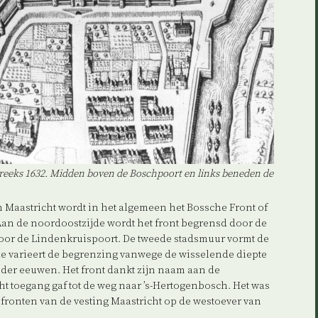
treeks 1632. Midden boven de Boschpoort en links beneden de
n Maastricht wordt in het algemeen het Bossche Front of
n de noordoostzijde wordt het front begrensd door de
oor de Lindenkruispoort. De tweede stadsmuur vormt de
e varieert de begrenzing vanwege de wisselende diepte
 der eeuwen. Het front dankt zijn naam aan de
ht toegang gaf tot de weg naar ’s-Hertogenbosch. Het was
fronten van de vesting Maastricht op de westoever van